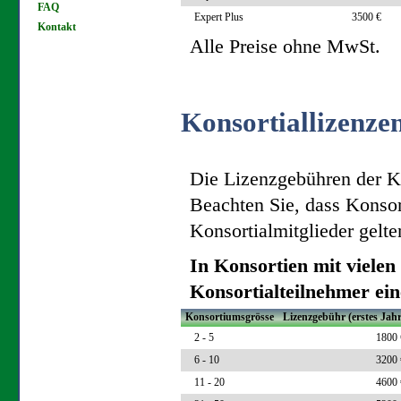
FAQ
Expert Plus
3500 €
Kontakt
Alle Preise ohne MwSt.
Konsortiallizenze
Die Lizenzgebühren der Kon
Beachten Sie, dass Konsort
Konsortialmitglieder gelte
In Konsortien mit vielen 
Konsortialteilnehmer ei
Konsortiumsgrösse
Lizenzgebühr (erstes Jahr
2 - 5
1800 
6 - 10
3200 
11 - 20
4600 