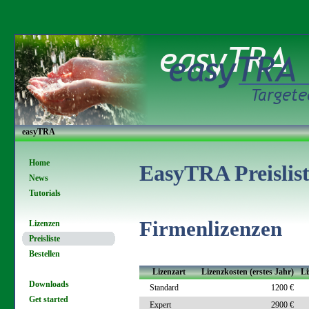
easyTRA
Home
EasyTRA Preislis
News
Tutorials
Firmenlizenzen
Lizenzen
Preisliste
Bestellen
Lizenzart
Lizenzkosten (erstes Jahr)
Li
Downloads
Standard
1200 €
Get started
Expert
2900 €